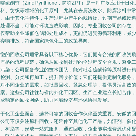
啶硫酮锌（Zinc Pyrithione，简称ZPT）是一种广泛应用于日化
涂料、纺织等领域的化工原料，尤其在去屑洗发水、防腐涂料中
见。由于其化学特性，生产过程中产生的残留物、过期产品或废
若处理不当，可能对环境造成影响。因此，专业回收公司的存在
不仅帮助企业降低仓储和处理成本，更能促进资源循环利用，减
废弃物排放，符合国家绿色化工的政策导向。
安徽的回收公司通常具备以下核心优势：它们拥有合法的回收资
和严格的流程规范，确保从回收到处理的全过程安全合规，避免
次污染；公司配备专业的技术团队，能对吡啶硫酮锌等原料进行
准检测、分类和再加工，提升回收价值；它们还提供定制化服务
针对不同企业的需求，如批量回收、紧急处理等，提供灵活高效
方案。这些公司往往与省内外化工园区、生产企业建立长期合作
形成稳定的回收网络，助力区域经济与环保协同发展。
对于化工企业而言，选择可靠的回收合作伙伴至关重要。安徽的
收公司不仅关注原料回收，还延伸至其他化工产品，如溶剂、催
剂、树脂等，形成一站式服务。通过回收，企业能实现资源优化