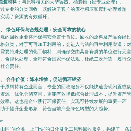
包装材料
：与原料相关的大型容器、桶装物（经专业处理）。
通过专业的分类回收，既解决了客户的库存积压和废料处理难题
也实现了资源的有效循环。
四、 绿色环保与合规处理：安全可靠的核心
正规的回收企业将环保与安全置于首位。回收的原料及产品会经
严格分类，对于可再加工利用的，会进入合法的再生利用渠道；
于需要特殊处理的化工物料，则确保交由具备资质的单位进行无
化、合规化处理，全程符合国家环保法规，杜绝二次污染，履行
业社会责任。
五、 合作价值：降本增效，促进循环经济
对于原料持有企业而言，专业的回收服务不仅能快速变现闲置或
弃资源，优化仓储空间，更能有效降低综合处理成本，提升资产
理效率。这也是企业践行环保责任、实现可持续发展的重要一环
有助于提升企业形象，符合当前产业绿色转型的大趋势。
**
宝山区“估价准、上门快”的日化及化工原料回收服务，构建了一条