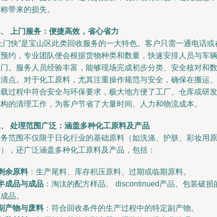
对称带来的损失。
二、 上门服务：便捷高效，省心省力
“上门快”是宝山区此类回收服务的一大特色。客户只需一通电话或
线预约，专业团队便会根据货物种类和数量，快速安排人员与车
上门。服务人员经验丰富，能够现场完成初步分类、安全核对和
量清点。对于化工原料，尤其注重操作规范与安全，确保在搬运
装载过程中符合安全与环保要求，极大地方便了工厂、仓库或研
机构的清理工作，为客户节省了大量时间、人力和物流成本。
三、 处理范围广泛：涵盖多种化工原料及产品
服务范围不仅限于日化行业的基础原料（如洗涤、护肤、彩妆用
料），还广泛涵盖多种化工原料及产品，包括：
剩余原料
：生产尾料、库存积压原料、过期或临期原料。
半成品与成品
：淘汰的配方样品、 discontinued产品、包装破损
制成品。
副产物与废料
：符合回收条件的生产过程中的特定副产物。